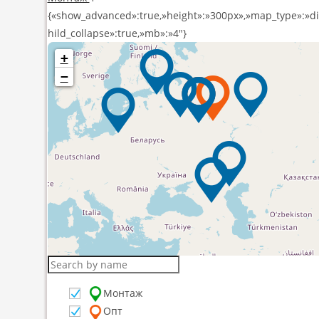
{«show_advanced»:true,»height»:»300px»,»map_type»:»direct
hild_collapse»:true,»mb»:»4″}
+
−
Монтаж
Опт