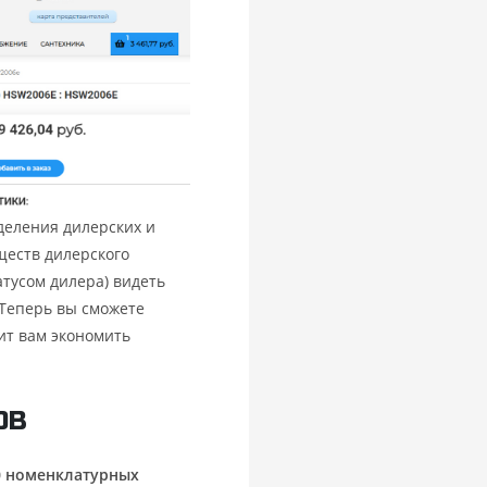
деления дилерских и
ществ дилерского
атусом дилера) видеть
 Теперь вы сможете
ит вам экономить
ОВ
0 номенклатурных