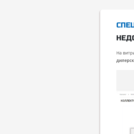
СПЕ
НЕД
На витр
дилерск