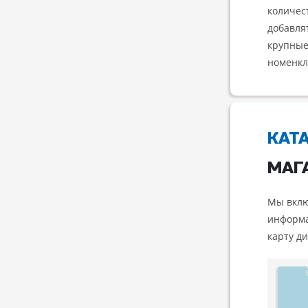
количес
добавля
крупные
номенкл
КАТ
МАГ
Мы вклю
информа
карту д