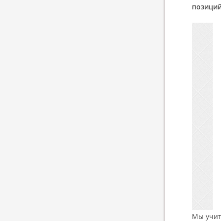
позици
Мы учит