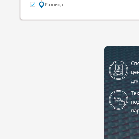
Розница
Сп
це
ди
Те
по
па