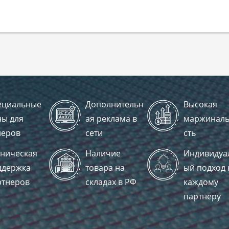
ециальные
Дополнительн
Высокая
ны для
ая реклама в
маржинал
леров
сети
сть
хническая
Наличие
Индивидуа
ддержка
товара на
ый подход 
ртнеров
складах в РФ
каждому
партнеру