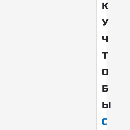
К
У
Ч
Т
О
Б
Ы
С