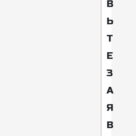
В
Ь
Т
Е
З
А
Я
В