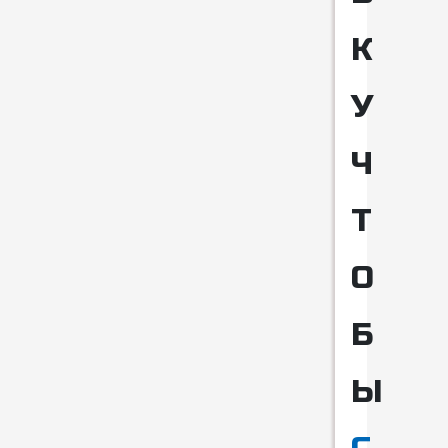
К
У
Ч
Т
О
Б
Ы