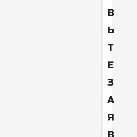
В
Ь
Т
Е
З
А
Я
В