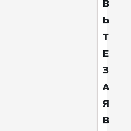
В
Ь
Т
Е
З
А
Я
В