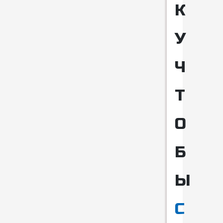
К
У
Ч
Т
О
Б
Ы
С