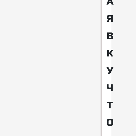
А
Я
В
К
У
Ч
Т
О