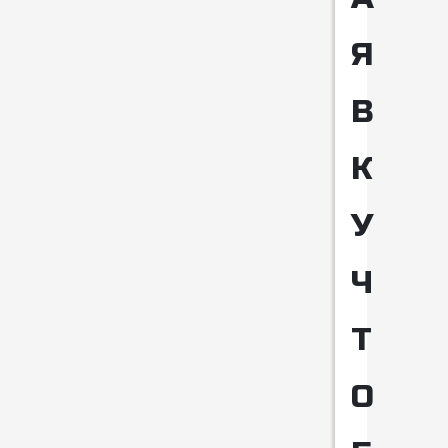
Я
В
К
У
Ч
Т
О