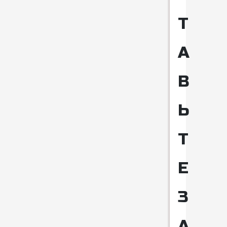
Т
А
В
Ь
Т
Е
З
А