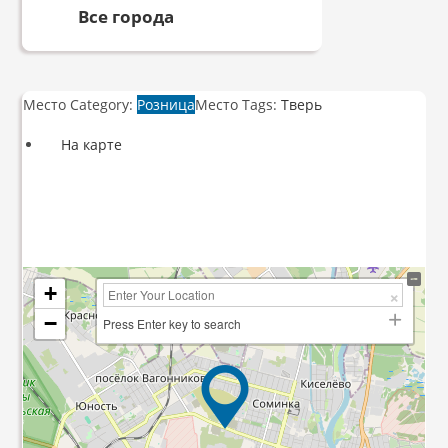
Все города
Место Category:
Розница
Место Tags:
Тверь
На карте
+
−
Press Enter key to search