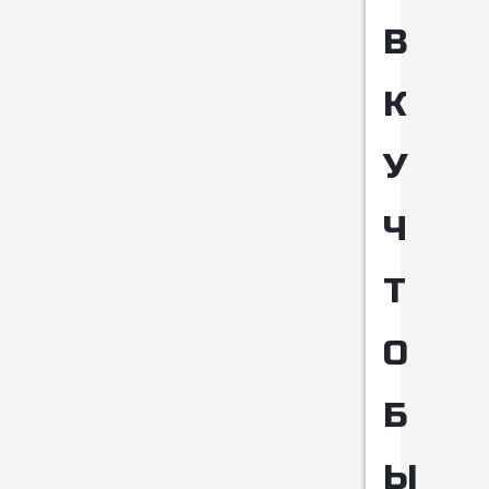
В
К
У
Ч
Т
О
Б
Ы