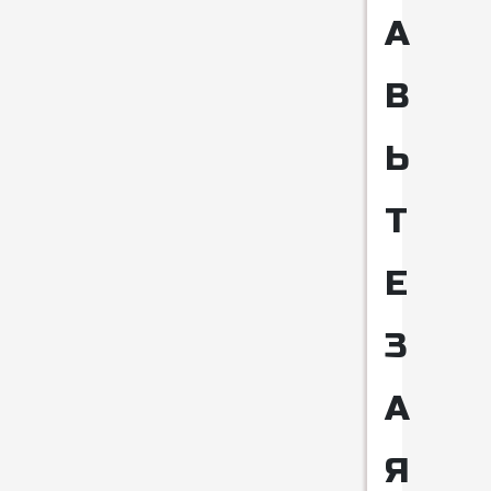
А
В
Ь
Т
Е
З
А
Я